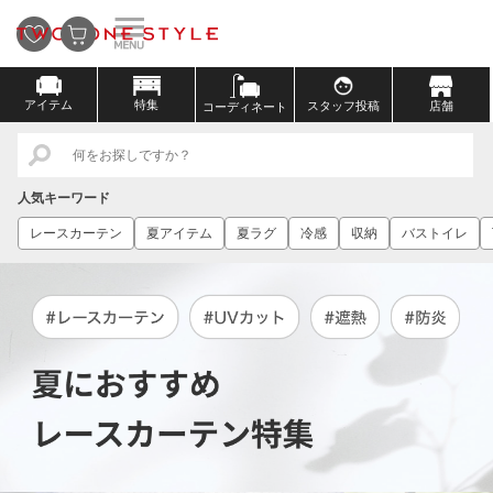
アイテム
特集
スタッフ投稿
店舗
コーディネート
人気キーワード
レースカーテン
夏アイテム
夏ラグ
冷感
収納
バストイレ