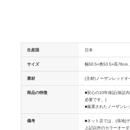
生産国
日本
サイズ
幅50.5×奥53.5×高78c
素材
(主材)ノーザンレッドオ
商品の特徴
■安心の10年保証(保
必要です。)
■厳選されたノーザンレッ
備考
■ネット店では、(張地)
上記以外のカラーオーダ