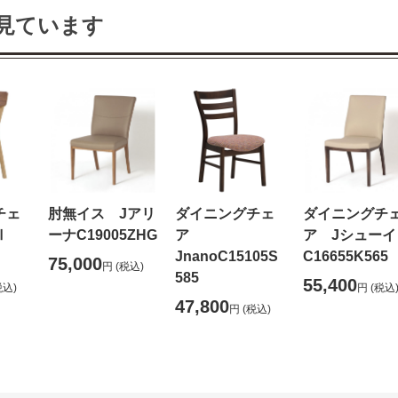
見ています
チェ
肘無イス Jアリ
ダイニングチェ
ダイニングチ
フⅡ
ーナC19005ZHG
ア
ア Jシューイ
JnanoC15105S
C16655K565
75,000
円
(税込)
585
55,400
税込)
円
(税込
47,800
円
(税込)