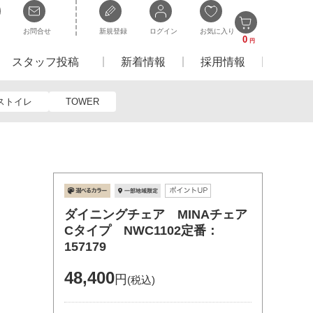
お問合せ
新規登録
ログイン
お気に入り
0
円
スタッフ投稿
新着情報
採用情報
ストイレ
TOWER
ダイニングチェア MINAチェア
Cタイプ NWC1102定番：
157179
48,400
円
(税込)