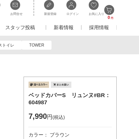
お問合せ
新規登録
ログイン
お気に入り
0
円
スタッフ投稿
新着情報
採用情報
ストイレ
TOWER
ベッドカバーS リュンヌ#BR：
604987
7,990
円
(税込)
カラー： ブラウン