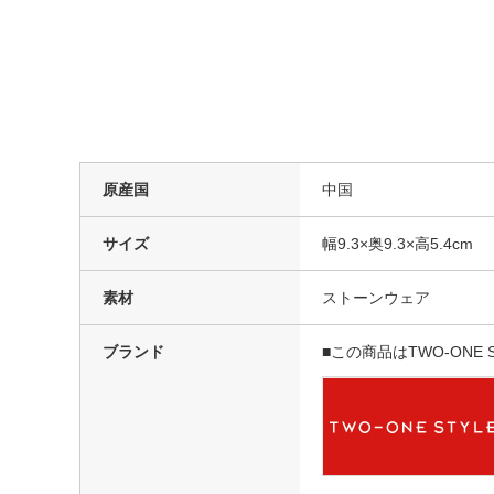
原産国
中国
サイズ
幅9.3×奥9.3×高5.4cm
素材
ストーンウェア
ブランド
■この商品はTWO-ON