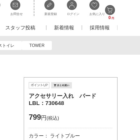
お問合せ
新規登録
ログイン
お気に入り
0
円
スタッフ投稿
新着情報
採用情報
ストイレ
TOWER
アクセサリー入れ バード
LBL：730648
799
円
(税込)
カラー： ライトブルー