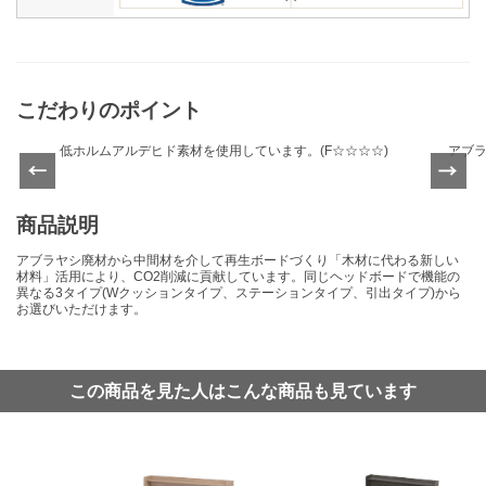
こだわりのポイント
低ホルムアルデヒド素材を使用しています。(F☆☆☆☆)
アブラ
Previ
Next
ous
商品説明
アブラヤシ廃材から中間材を介して再生ボードづくり「木材に代わる新しい
材料」活用により、CO2削減に貢献しています。同じヘッドボードで機能の
異なる3タイプ(Wクッションタイプ、ステーションタイプ、引出タイプ)から
お選びいただけます。
この商品を見た人はこんな商品も見ています