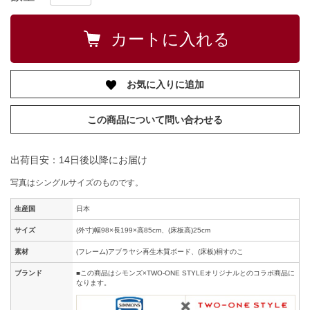
お気に入りに追加
この商品について問い合わせる
出荷目安：14日後以降にお届け
写真はシングルサイズのものです。
生産国
日本
サイズ
(外寸)幅98×長199×高85cm、(床板高)25cm
素材
(フレーム)アブラヤシ再生木質ボード、(床板)桐すのこ
ブランド
■この商品はシモンズ×TWO-ONE STYLEオリジナルとのコラボ商品に
なります。