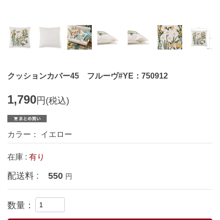
クッションカバー45 フルーヴ#YE：750912
1,790
円
(税込)
カラー： イエロー
在庫 :
有り
配送料 :
550
円
数量：