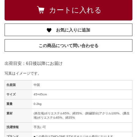
お気に入りに追加
この商品について問い合わせる
出荷目安：6日後以降にお届け
写真はイメージです。
生産国
中国
サイズ
45×45cm
重量
0.2kg
素材
(表生地)ポリエステル65%、綿35%、(刺繍部分)アクリル100%、(裏生
地)ポリエステル65%、綿35%
洗濯情報
手洗い可
ブランド
■この商品はTWO-ONE STYLEオリジナル商品になります。