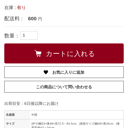
在庫 :
有り
配送料 :
600
円
数量：
お気に入りに追加
この商品について問い合わせる
出荷目安：6日後以降にお届け
生産国
中国
サイズ
(外寸)幅53×奥48×高72.5～84.5cm、(座面サイズ)幅48×奥34cm、(座
面高)約42～54cm