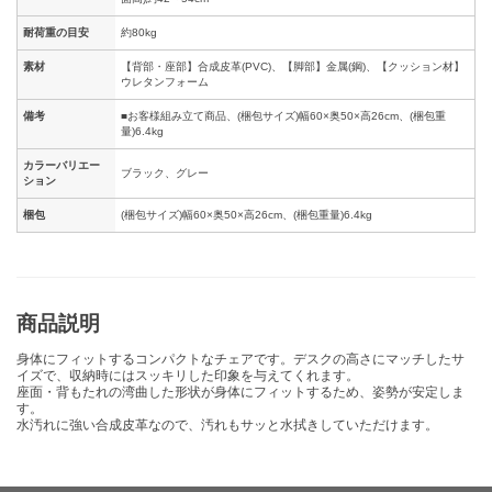
耐荷重の目安
約80kg
素材
【背部・座部】合成皮革(PVC)、【脚部】金属(鋼)、【クッション材】
ウレタンフォーム
備考
■お客様組み立て商品、(梱包サイズ)幅60×奥50×高26cm、(梱包重
量)6.4kg
カラーバリエー
ブラック、グレー
ション
梱包
(梱包サイズ)幅60×奥50×高26cm、(梱包重量)6.4kg
商品説明
身体にフィットするコンパクトなチェアです。デスクの高さにマッチしたサ
イズで、収納時にはスッキリした印象を与えてくれます。
座面・背もたれの湾曲した形状が身体にフィットするため、姿勢が安定しま
す。
水汚れに強い合成皮革なので、汚れもサッと水拭きしていただけます。