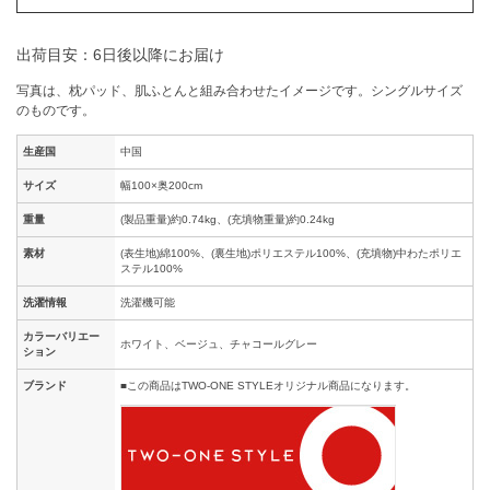
出荷目安：6日後以降にお届け
写真は、枕パッド、肌ふとんと組み合わせたイメージです。シングルサイズ
のものです。
生産国
中国
サイズ
幅100×奥200cm
重量
(製品重量)約0.74kg、(充填物重量)約0.24kg
素材
(表生地)綿100%、(裏生地)ポリエステル100%、(充填物)中わたポリエ
ステル100%
洗濯情報
洗濯機可能
カラーバリエー
ホワイト、ベージュ、チャコールグレー
ション
ブランド
■この商品はTWO-ONE STYLEオリジナル商品になります。