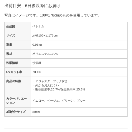
出荷目安：6日後以降にお届け
写真はイメージです。100×178cmのものを使用しています。
生産国
ベトナム
サイズ
約幅100×丈176cm
重量
0.98kg
素材
ポリエステル100%
洗濯情報
洗濯機
UVカット率
78.4%
商品の特徴
・アジャスターフック付き
・外から見えにくい
・断熱効果率:26.7%/保温効果率:25.9%
カラーバリエー
イエロー、ベージュ、グリーン、ブルー
ション
3辺合計サイズ
80cm