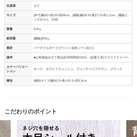
生産国
タイ
サイズ
(外寸)幅42×奥29×高89cm、(棚板)幅39.6×奥27.4×高1.2cm、(棚板ピ
ッチ)3.2㎝、22段
重量
9.8㎏
耐荷重
(棚板)約5㎏
素材
パーチクルボード(プリント化粧シート貼り)
備考
■お客様組み立て商品(目安時間)約20分、(必要工具)プラスドライバー
カラーバリエー
オーク、ホワイトウォッシュ、ヴィンテージブラウン、ブラック
ション
梱包
(梱包サイズ)幅90.5×奥×30.2×高5.8cm
こだわりのポイント