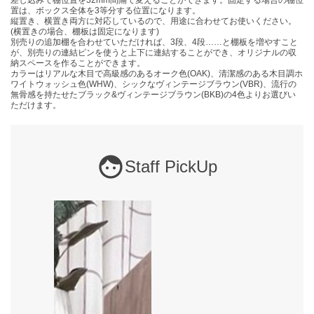
置は、ボックス全体を3等分する位置になります。
縦置き、横置き両方に対応しているので、用途に合わせてお使いください。
(横置きの場合、棚板は固定になります)
別売りの追加棚を合わせていただければ、3段、4段……と棚板を増やすこと
が、別売りの連結ピンを使うと上下に連結することができ、オリジナルの収
納スペースを作ることができます。
カラーはリアルな木目で高級感のあるオーク色(OAK)、清潔感のある木目調ホ
ワイトウォッシュ色(WHW)、シックなヴィンテージブラウン(VBR)、流行の
無骨感を持たせたブラック&ヴィンテージブラウン(BKB)の4色よりお選びい
ただけます。
Staff PickUp