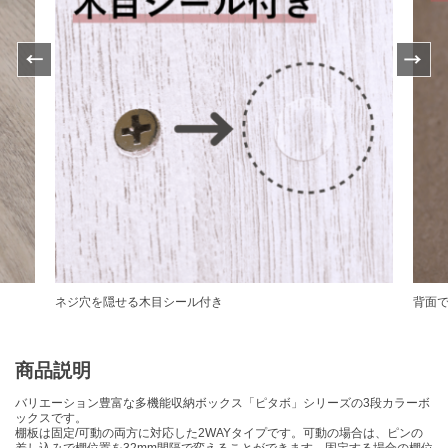
Previ
Next
ous
ネジ穴を隠せる木目シール付き
背面
商品説明
バリエーション豊富な多機能収納ボックス「ピタボ」シリーズの3段カラーボ
ックスです。
棚板は固定/可動の両方に対応した2WAYタイプです。可動の場合は、ピンの
差し込みで棚位置を32mm間隔で変えることができます。固定する場合の棚位