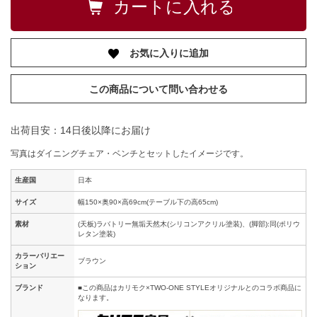
お気に入りに追加
この商品について問い合わせる
出荷目安：14日後以降にお届け
写真はダイニングチェア・ベンチとセットしたイメージです。
生産国
日本
サイズ
幅150×奥90×高69cm(テーブル下の高65cm)
素材
(天板)ラバトリー無垢天然木(シリコンアクリル塗装)、(脚部):同(ポリウ
レタン塗装)
カラーバリエー
ブラウン
ション
ブランド
■この商品はカリモク×TWO-ONE STYLEオリジナルとのコラボ商品に
なります。