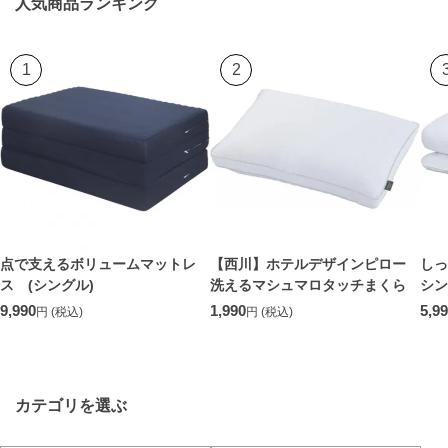
人気商品ランキング
1
2
点で支えるボリュームマットレ
【西川】ホテルデザインピロー
し
ス (シングル)
洗えるマシュマロタッチまくら
シン
9,990
1,990
5,9
円 (税込)
円 (税込)
カテゴリを選ぶ