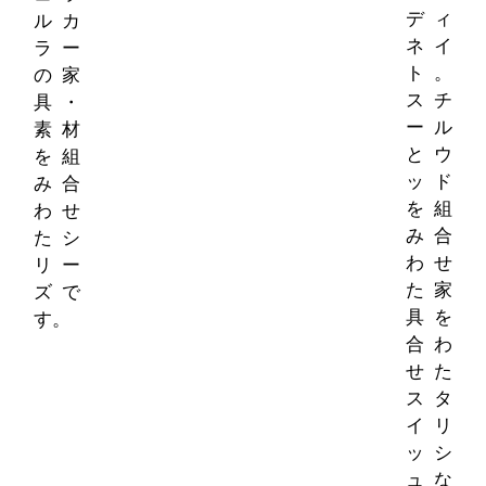
ディ
ルカ
ネイ
ラー
ト。
の家
スチ
具・
ール
素材
とウ
を組
ッド
み合
を組
わせ
み合
たシ
わせ
リー
た家
ズで
具を
す。
合わ
せた
スタ
イリ
ッシ
ュな