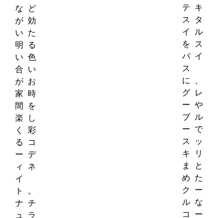
テキ
など
スタ
が効
イル
いた
をス
明る
パイ
い色
ス
合い
に、
がお
グレ
家時
ーや
間を
ブル
楽し
ーで
く彩
スッ
るコ
キリ
ーデ
まと
ィネ
めた
イ
クー
ト。
ルな
ナチ
コー
ュラ