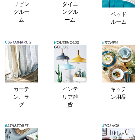
リビン
ダイニ
グルー
ングル
ベッド
ム
ーム
ルーム
カーテ
インテ
キッチ
ン、ラ
リア雑
ン用品
グ
貨