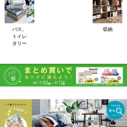
バス、
収納
トイレ
タリー