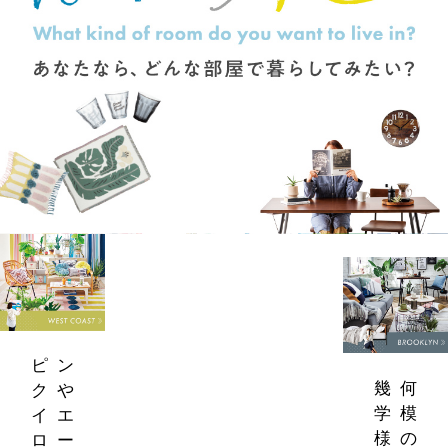
ピン
幾何
クや
学模
イエ
様の
ロー