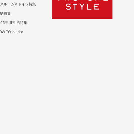
スルーム＆トイレ特集
納特集
025年 新生活特集
W TO Interior