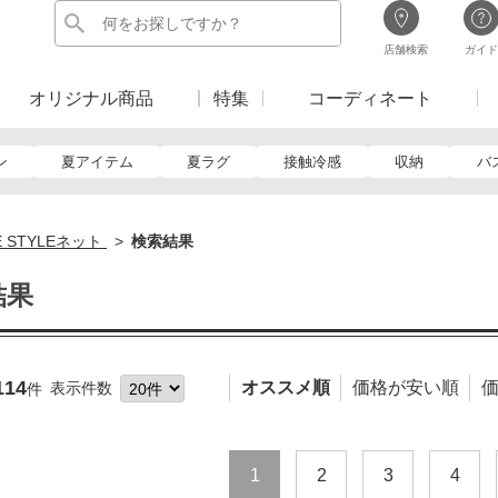
店舗検索
ガイド
オリジナル商品
特集
コーディネート
ン
夏アイテム
夏ラグ
接触冷感
収納
バ
E STYLEネット
検索結果
結果
114
オススメ順
価格が安い順
表示件数
件
1
2
3
4