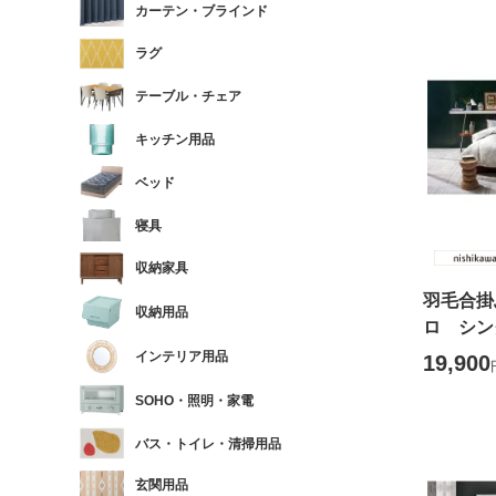
カーテン・ブラインド
ラグ
テーブル・チェア
キッチン用品
ベッド
寝具
収納家具
羽毛合掛
収納用品
ロ シン
インテリア用品
19,900
SOHO・照明・家電
バス・トイレ・清掃用品
玄関用品