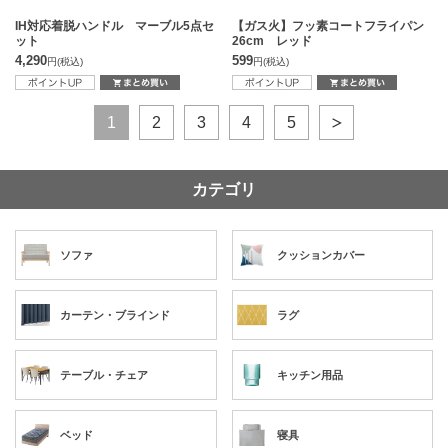
IH対応着脱ハンドル マーブル5点セ
【ガス火】フッ素コートフライパン
ット
26cm レッド
4,290
599
円
(税込)
円
(税込)
1
2
3
4
5
カテゴリ
ソファ
クッションカバー
カーテン・ブラインド
ラグ
テーブル・チェア
キッチン用品
ベッド
寝具