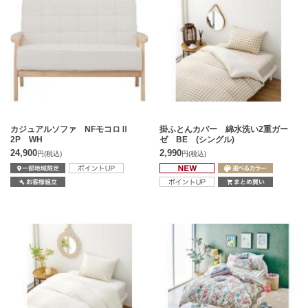
カジュアルソファ NFモコロⅡ
掛ふとんカバー 綿水洗い2重ガー
2P WH
ゼ BE (シングル)
24,900
2,990
円
(税込)
円
(税込)