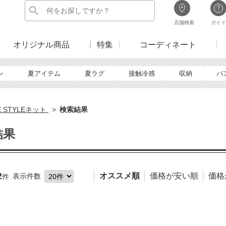
店舗検索
ガイド
オリジナル商品
特集
コーディネート
ン
夏アイテム
夏ラグ
接触冷感
収納
バ
E STYLEネット
検索結果
結果
2
オススメ順
価格が安い順
価格
表示件数
件