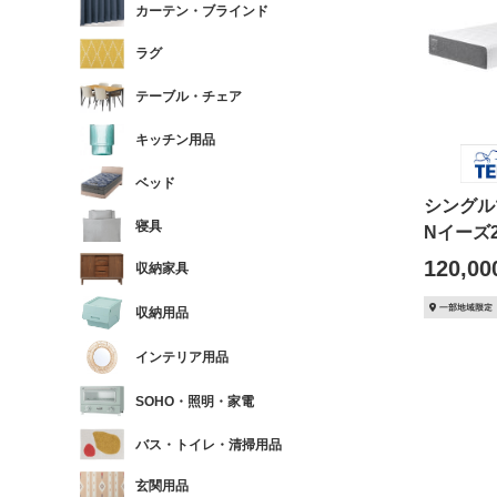
カーテン・ブラインド
ラグ
テーブル・チェア
キッチン用品
ベッド
シング
寝具
Nイーズ22
120,00
収納家具
収納用品
インテリア用品
SOHO・照明・家電
バス・トイレ・清掃用品
玄関用品