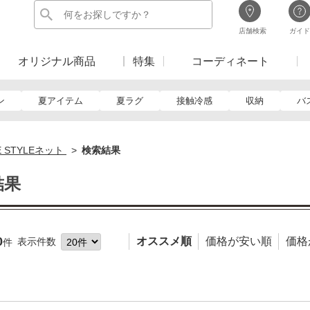
店舗検索
ガイド
オリジナル商品
特集
コーディネート
ン
夏アイテム
夏ラグ
接触冷感
収納
バ
E STYLEネット
検索結果
結果
0
オススメ順
価格が安い順
価格
表示件数
件