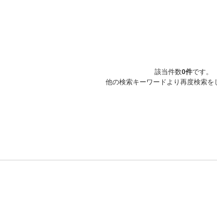
該当件数
0件
です。
他の検索キーワードより再度検索を