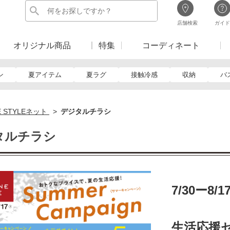
店舗検索
ガイド
オリジナル商品
特集
コーディネート
ン
夏アイテム
夏ラグ
接触冷感
収納
バ
E STYLEネット
デジタルチラシ
タルチラシ
7/30ー8/1
生活応援