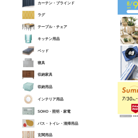
カーテン・ブラインド
ラグ
テーブル・チェア
キッチン用品
ベッド
寝具
収納家具
収納用品
インテリア用品
SOHO・照明・家電
バス・トイレ・清掃用品
玄関用品