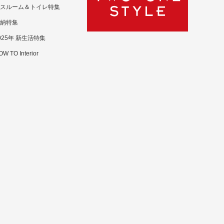
スルーム＆トイレ特集
納特集
025年 新生活特集
W TO Interior