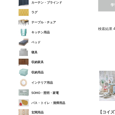
カーテン・ブラインド
学
ラグ
テーブル・チェア
検索結果
キッチン用品
ベッド
寝具
収納家具
収納用品
インテリア用品
SOHO・照明・家電
バス・トイレ・清掃用品
【コイズ
玄関用品