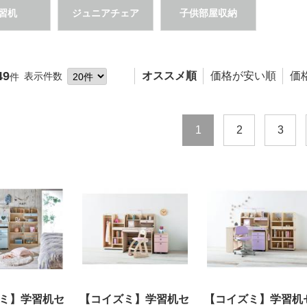
習机
ジュニアチェア
子供部屋収納
49
オススメ順
価格が安い順
価
表示件数
件
1
2
3
ミ】学習机セ
【コイズミ】学習机セ
【コイズミ】学習机