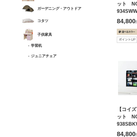
ット NO
ガーデニング・アウトドア
934SW
84,800
コタツ
子供家具
学習机
ジュニアチェア
【コイズ
ット NO
938SBK
84,800