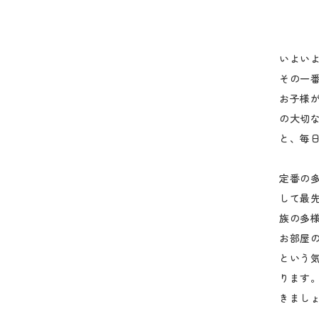
いよい
その一
お子様
の大切な
と、毎
定番の
して最
族の多
お部屋
という
ります
きまし