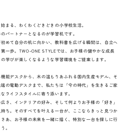
よ始まる、わくわくどきどきの小学校生活。
番のパートナーとなるのが学習机です。
が初めて自分の机に向かい、教科書を広げる瞬間は、自立へ
第一歩。TWO-ONE STYLEでは、お子様の健やかな成長
日の学びが楽しくなるような学習環境をご提案します。
多機能デスクから、木の温もりあふれる国内生産モデル、そ
先端の電動デスクまで、私たちは「今の時代」を生きるご家
様なライフスタイルに寄り添います。
の広さ、インテリアの好み、そして何よりお子様の「好き」
気持ち。そのすべてを叶える一台が、ここならきっと見つか
。さあ、お子様の未来を一緒に描く、特別な一台を探しに行
ょう。