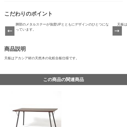
こだわりのポイント
脚部のメタルステーが強度UPとともにデザインのひとつにな
天板
Previ
っています。
Next
ous
商品説明
天板はアカシア材の天然木の化粧合板仕様です。
この商品の関連商品