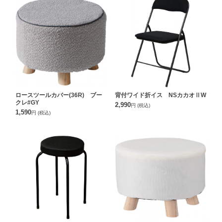
ロースツールカバー(36R) ブー
背付ワイド折イス NSカカオⅡW
クレ#GY
2,990
円
(税込)
1,590
円
(税込)