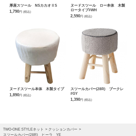
厚座スツール NSカカオⅡS
ヌードスツール ロー本体 木製
ロータイプ#WH
1,790
円
(税込)
2,590
円
(税込)
ヌードスツール本体 木製タイプ
スツールカバー(28R) ブークレ
#GY
1,890
円
(税込)
1,390
円
(税込)
TWO-ONE STYLEネット
クッションカバー
スツールカバー(28R) ヒーラ YE