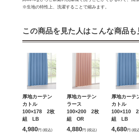
※生地の特性上、洗濯することで縮みます。
この商品を見た人はこんな商品も
厚地カーテン
厚地カーテン
厚地カー
カトル
ラース
カトル
100×178 2枚
100×200 2枚
100×110 
組 LB
組 OR
組 LB
4,980
4,880
4,680
円
(税込)
円
(税込)
円
(税込