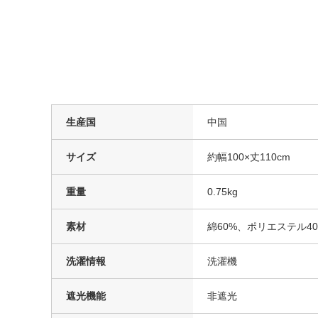
生産国
中国
サイズ
約幅100×丈110cm
重量
0.75kg
素材
綿60%、ポリエステル40
洗濯情報
洗濯機
遮光機能
非遮光