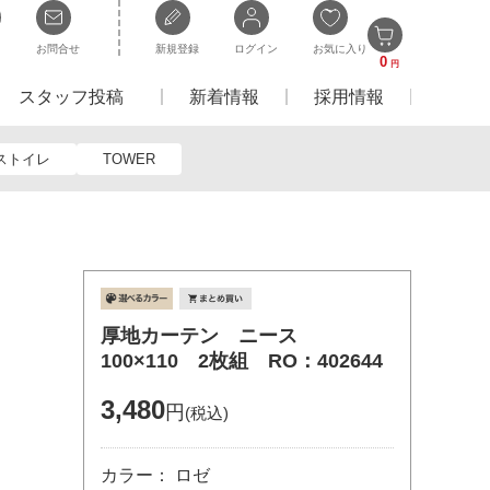
お問合せ
新規登録
ログイン
お気に入り
0
円
スタッフ投稿
新着情報
採用情報
ストイレ
TOWER
厚地カーテン ニース
100×110 2枚組 RO：402644
3,480
円
(税込)
カラー： ロゼ