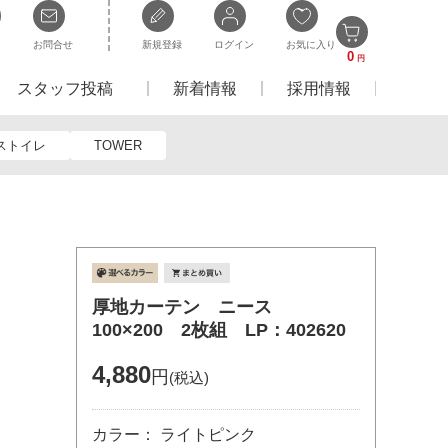
お問合せ
新規登録
ログイン
お気に入り
0
円
スタッフ投稿
新着情報
採用情報
ストイレ
TOWER
厚地カーテン ニース
100×200 2枚組 LP：402620
4,880
円
(税込)
カラー： ライトピンク