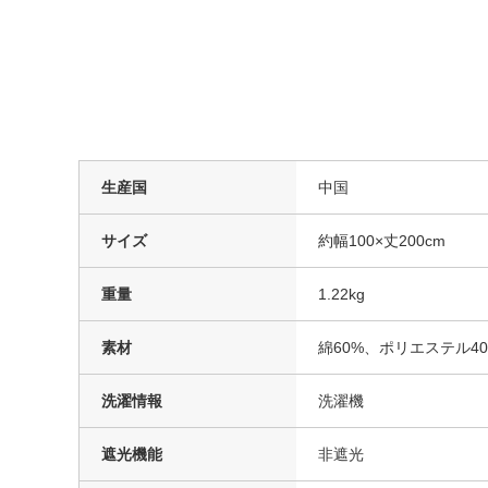
生産国
中国
サイズ
約幅100×丈200cm
重量
1.22kg
素材
綿60%、ポリエステル40
洗濯情報
洗濯機
遮光機能
非遮光