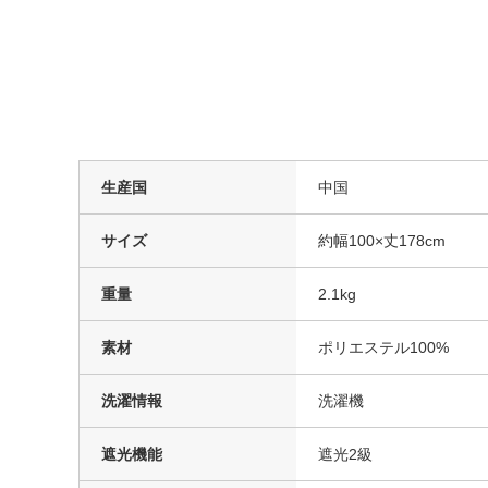
生産国
中国
サイズ
約幅100×丈178cm
重量
2.1kg
素材
ポリエステル100%
洗濯情報
洗濯機
遮光機能
遮光2級