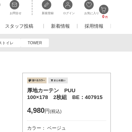
お問合せ
新規登録
ログイン
お気に入り
0
円
スタッフ投稿
新着情報
採用情報
ストイレ
TOWER
厚地カーテン PUU
100×178 2枚組 BE：407915
4,980
円
(税込)
カラー： ベージュ