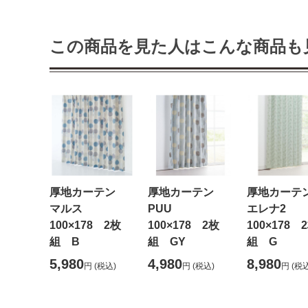
この商品を見た人はこんな商品も
厚地カーテン
厚地カーテン
厚地カー
マルス
PUU
エレナ2
100×178 2枚
100×178 2枚
100×178 
組 B
組 GY
組 G
5,980
4,980
8,980
円
(税込)
円
(税込)
円
(税込