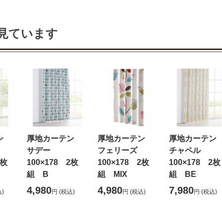
見ています
テン
厚地カーテン
厚地カーテン
厚地カーテ
サデー
フェリーズ
チャペル
2枚
100×178 2枚
100×178 2枚
100×178 2枚
組 B
組 MIX
組 BE
4,980
4,980
7,980
)
円
(税込)
円
(税込)
円
(税込)