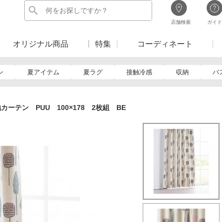
店舗検索
ガイド
オリジナル商品
特集
コーディネート
ン
夏アイテム
夏ラグ
接触冷感
収納
バ
カーテン PUU 100×178 2枚組 BE