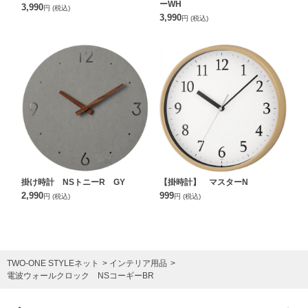
ーWH
3,990
円
(税込)
3,990
円
(税込)
掛け時計 NSトニーR GY
【掛時計】 マスターN
2,990
999
円
(税込)
円
(税込)
TWO-ONE STYLEネット
インテリア用品
電波ウォールクロック NSコーギーBR