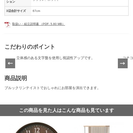
ション
3辺合計サイズ
67cm
取扱い・組立説明書 （PDF: 5.80 MB）
こだわりのポイント
立体感のある文字盤を使用し視認性アップです。
コチ
Previ
Next
ous
商品説明
ブルックリンテイストでおしゃれにお部屋を演出できます。
この商品を見た人はこんな商品も見ています