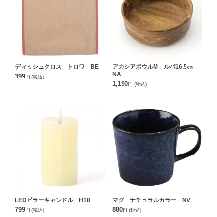
ディッシュクロス トロワ BE
アカシアボウルM ルパ16.5㎝
NA
399
円
(税込)
1,190
円
(税込)
LEDピラーキャンドル H10
マグ ナチュラルカラー NV
799
880
円
(税込)
円
(税込)