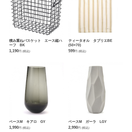
積み重ねバスケット エース縦ハ
ティータオル タブリエBE
ーフ BK
(50×70)
1,190
599
円
(税込)
円
(税込)
ベースM キアロ GY
ベースM ガーラ LGY
1,990
2,990
円
(税込)
円
(税込)