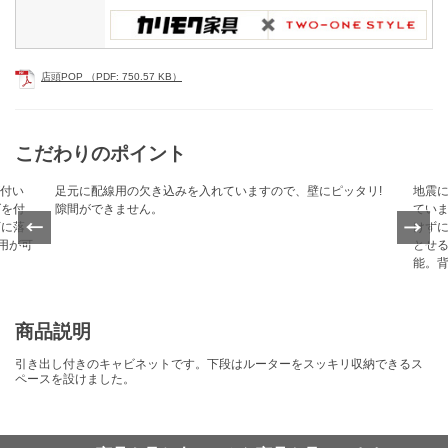
店頭POP （PDF: 750.57 KB）
こだわりのポイント
が付い
足元に配線用の欠き込みを入れていますので、壁にピッタリ!
地震に
ズを付
隙間ができません。
ていま
Previ
下に落
Next
けずに
ous
用が可
とせ
能。
商品説明
引き出し付きのキャビネットです。下段はルーターをスッキリ収納できるス
ペースを設けました。