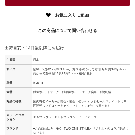
お気に入りに追加
この商品について問い合わせる
出荷目安：14日後以降にお届け
生産国
日本
サイズ
幅68.6×奥42.2×高83.8cm、(扉内部)向かって右側:幅46奥34高51cm/
向かって左側:幅15奥34高51cm・棚板1枚付
重量
約29kg
素材
(主材)レッドオーク、(表面材)レッドオーク突板、(扉)無垢
商品の特徴
国内有名メーカーが安心・安全・使いやすさをセールスポイントに共
同開発したドロアーキャビネットです。3色から選べます。
カラーバリエー
モカブラウン、モルトブラウン、ピュアオーク
ション
ブランド
■この商品はカリモク×TWO-ONE STYLEオリジナルとのコラボ商品に
なります。