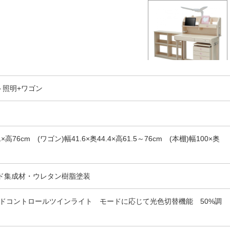
ト照明+ワゴン
×高76cm (ワゴン)幅41.6×奥44.4×高61.5～76cm (本棚)幅100×奥
ッド集成材・ウレタン樹脂塗装
モードコントロールツインライト モードに応じて光色切替機能 50%調