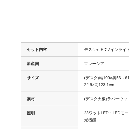
セット内容
デスク+LEDツインライ
原産国
マレーシア
サイズ
(デスク)幅100×奥53～61
22.9×高123.1cm
素材
(デスク天板)ラバーウ
照明
23ワットLED・LED
光機能