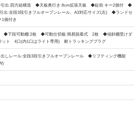
引出:四方組構造 ◆天板奥行き:8cm拡張天板 ◆錠前:キー2個付 ◆
引出:全段3段引きフルオープンレール、A3対応サイズ(左) ◆ランドセ
ク1個付き
 ◆下段可動棚:2枚 ◆可動仕切板:簡易脱着式 2枚 ◆傾斜棚受けダ
0ワット 4口(内1口はライト専用) 耐トラッキングプラグ
引出しレール:全段3段引きフルオープンレール ◆リフティング機能
W)