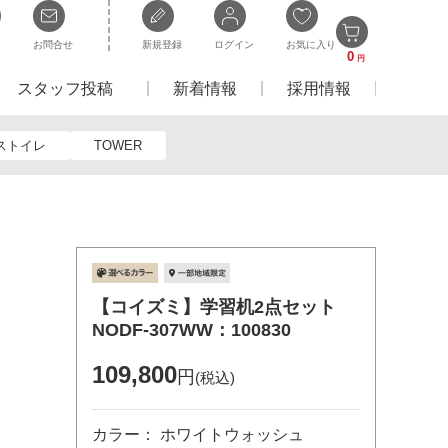
お問合せ
新規登録
ログイン
お気に入り
0
円
スタッフ投稿
新着情報
採用情報
ストイレ
TOWER
【コイズミ】学習机2点セット
NODF-307WW：100830
109,800
円
(税込)
カラー： ホワイトウォッシュ