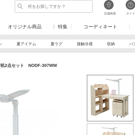
店舗検索
ガイド
オリジナル商品
特集
コーディネート
ン
夏アイテム
夏ラグ
接触冷感
収納
バ
2点セット NODF-307WW