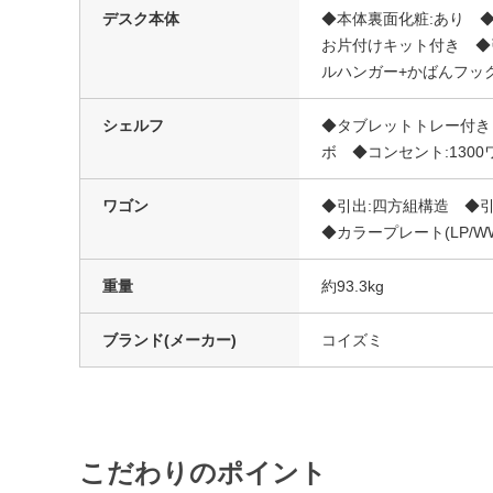
デスク本体
◆本体裏面化粧:あり ◆
お片付けキット付き ◆
ルハンガー+かばんフッ
シェルフ
◆タブレットトレー付き
ボ ◆コンセント:130
ワゴン
◆引出:四方組構造 ◆
◆カラープレート(LP/W
重量
約93.3kg
ブランド(メーカー)
コイズミ
こだわりのポイント