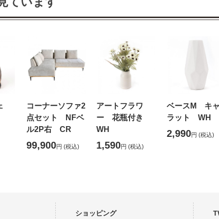
見ています
ジェ
コーナーソファ2
アートフラワ
ベースM キ
点セット NFベ
ー 花瓶付き
ラット WH
ル2P右 CR
WH
2,990
円
(税込)
99,900
1,590
円
(税込)
円
(税込)
ショッピング
T