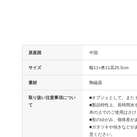
原産国
中国
サイズ
幅11×奥11高25.5cm
素材
陶磁器
取り扱い注意事項につい
■オブジェとして、また
て
■製品特性上、長時間水
布の上でのご使用はさけ
■形のゆがみ、個体差が
■ガタツキや傾きなどが
意ください。