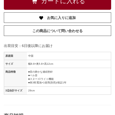
お気に入りに追加
この商品について問い合わせる
出荷目安：6日後以降にお届け
原産国
中国
サイズ
幅8.8×奥5.8×高12cm
商品特徴
■音の静かな連続秒針
■ベル音
■スヌーズ/ライト機能
■単3乾電池×1使用(別売)/保証1年
3辺合計サイズ
29cm