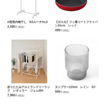
H型室内物干し NSルーチHLD
【ガス火】フッ素コートフライパ
ン20cm レッド
2,490
円
(税込)
499
円
(税込)
折りたたみアルミランドリーラッ
タンブラー220ml レイン GY
ク レギュラー ジェムWH
599
円
(税込)
7,980
円
(税込)