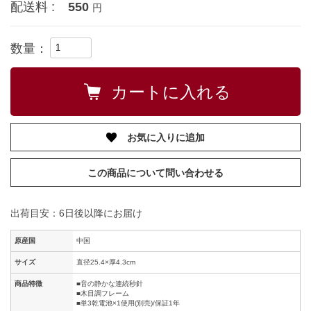
配送料 :
550
円
数量：
お気に入りに追加
この商品について問い合わせる
出荷目安：6日後以降にお届け
原産国
中国
サイズ
直径25.4×厚4.3cm
商品特徴
■音の静かな連続秒針
■木目調フレーム
■単3乾電池×1使用(別売)/保証1年