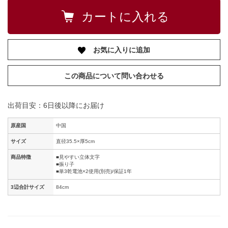
お気に入りに追加
この商品について問い合わせる
出荷目安：6日後以降にお届け
原産国
中国
サイズ
直径35.5×厚5cm
商品特徴
■見やすい立体文字
■振り子
■単3乾電池×2使用(別売)/保証1年
3辺合計サイズ
84cm