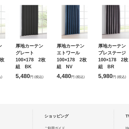
テン
厚地カーテン
厚地カーテン
厚地カーテ
グレート
エトワール
プレステー
2枚
100×178 2枚
100×178 2枚
100×178 2枚
組 BK
組 NV
組 BR
5,480
4,480
5,980
)
円
(税込)
円
(税込)
円
(税込)
ショッピング
T
ご利用ガイド
H