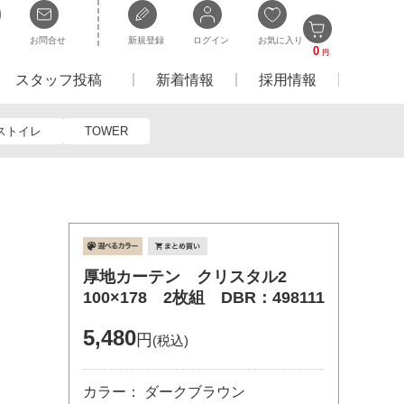
お問合せ
新規登録
ログイン
お気に入り
0
円
スタッフ投稿
新着情報
採用情報
ストイレ
TOWER
厚地カーテン クリスタル2
100×178 2枚組 DBR：498111
5,480
円
(税込)
カラー： ダークブラウン