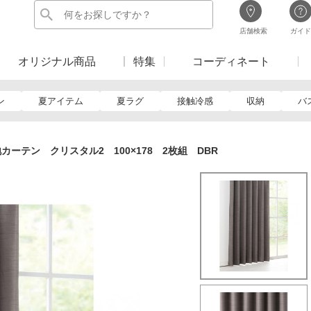
店舗検索
ガイド
オリジナル商品
特集
コーディネート
ン
夏アイテム
夏ラグ
接触冷感
収納
バ
カーテン クリスタル2 100×178 2枚組 DBR