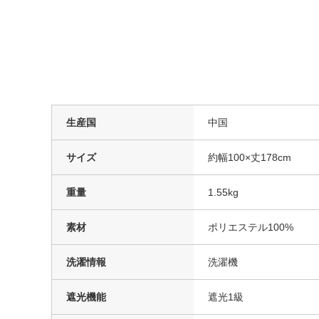
生産国
中国
サイズ
約幅100×丈178cm
重量
1.55kg
素材
ポリエステル100%
洗濯情報
洗濯機
遮光機能
遮光1級