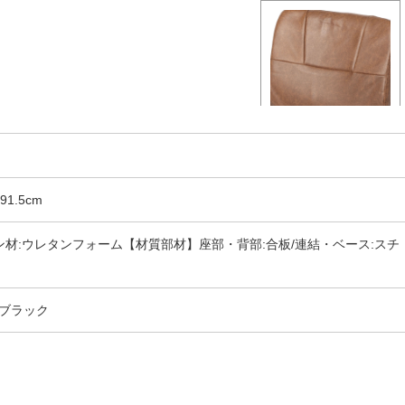
91.5cm
ン材:ウレタンフォーム【材質部材】座部・背部:合板/連結・ベース:スチ
ブラック