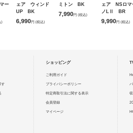
マー
ェア ウィンド
ミトン BK
ェア NSロマ
UP BK
ノLⅡ BR
7,990
円
(税込)
6,990
9,990
)
円
(税込)
円
(税込)
ショッピング
T
ご利用ガイド
H
探す
プライバシーポリシー
バ
品
特定商取引法に関する表示
収
会員登録
2
マイページ
HO