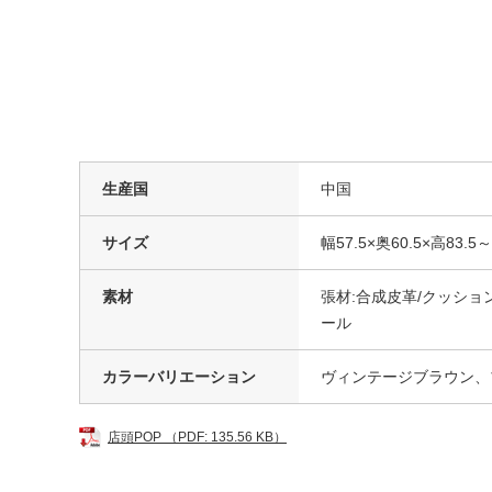
生産国
中国
サイズ
幅57.5×奥60.5×高83.5～
素材
張材:合成皮革/クッショ
ール
カラーバリエーション
ヴィンテージブラウン、
店頭POP （PDF: 135.56 KB）