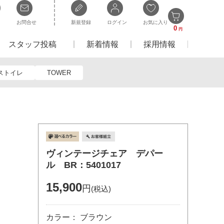
お問合せ
新規登録
ログイン
お気に入り
0
円
スタッフ投稿
新着情報
採用情報
ストイレ
TOWER
ヴィンテージチェア デパー
ル BR：5401017
15,900
円
(税込)
カラー： ブラウン