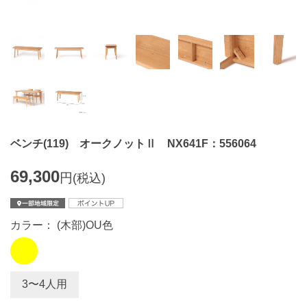
ベンチ(119) オークノットⅡ NX641F：556064
69,300
円
(税込)
カラー： (木部)OU色
3〜4人用