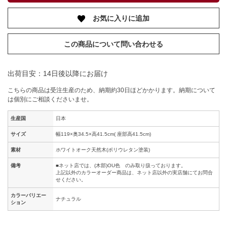
お気に入りに追加
この商品について問い合わせる
出荷目安：14日後以降にお届け
こちらの商品は受注生産のため、納期約30日ほどかかります。納期について
は個別にご相談くださいませ。
生産国
日本
サイズ
幅119×奥34.5×高41.5cm( 座部高41.5cm)
素材
ホワイトオーク天然木(ポリウレタン塗装)
備考
■ネット店では、(木部)OU色 のみ取り扱っております。
上記以外のカラーオーダー商品は、ネット店以外の実店舗にてお問合
せください。
カラーバリエー
ナチュラル
ション