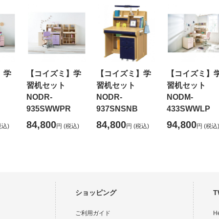
】学
【コイズミ】学
【コイズミ】学
【コイズミ】
ト
習机セット
習机セット
習机セット
NODR-
NODR-
NODM-
935SWWPR
937SNSNB
433SWWLP
84,800
84,800
94,800
税込)
円
(税込)
円
(税込)
円
(税込
ショッピング
T
ご利用ガイド
H