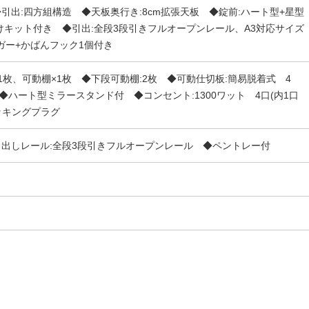
引出:四方組構造 ◆天板奥行き:8cm拡張天板 ◆錠前:ハート型+星型
けキット付き ◆引出:全段3段引きフルオープンレール、A3対応サイズ
ガー+かばんフック1個付き
1枚、可動棚×1枚 ◆下段可動棚:2枚 ◆可動仕切板:簡易脱着式 4
ハート型ミラースタンド付 ◆コンセント:1300ワット 4口(内1口
ッキングプラグ
引出しレール:全段3段引きフルオープンレール ◆ペントレー付