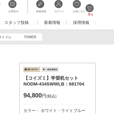
お問合せ
新規登録
ログイン
お気に入り
0
円
スタッフ投稿
新着情報
採用情報
ストイレ
TOWER
【コイズミ】学習机セット
NODM-434SWWLB：681704
94,800
円
(税込)
カラー： ホワイト・ライトブルー