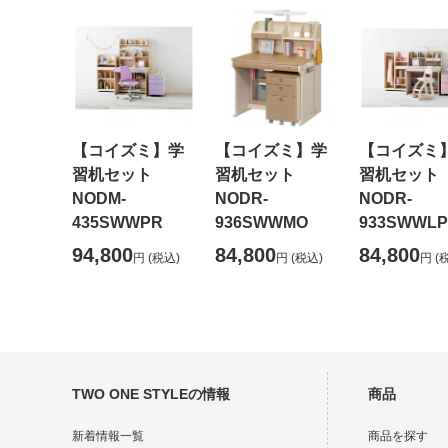
【コイズミ】学
【コイズミ】学
【コイズミ
習机セット
習机セット
習机セッ
NODM-
NODR-
NODR-
435SWWPR
936SWWMO
933SWWLP
94,800
84,800
84,800
円
(税込)
円
(税込)
円
(
TWO ONE STYLEの情報
商品
新着情報一覧
商品を探す