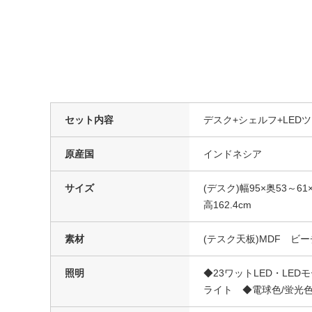
セット内容
デスク+シェルフ+LED
原産国
インドネシア
サイズ
(デスク)幅95×奥53～61×
高162.4cm
素材
(テスク天板)MDF 
照明
◆23ワットLED・LE
ライト ◆電球色/蛍光色