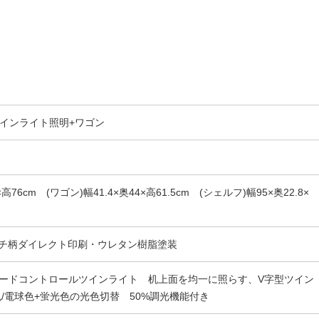
ツインライト照明+ワゴン
高76cm (ワゴン)幅41.4×奥44×高61.5cm (シェルフ)幅95×奥22.8×
ビーチ柄ダイレクト印刷・ウレタン樹脂塗装
Dモードコントロールツインライト 机上面を均一に照らす、V字型ツイン
/電球色+蛍光色の光色切替 50%調光機能付き