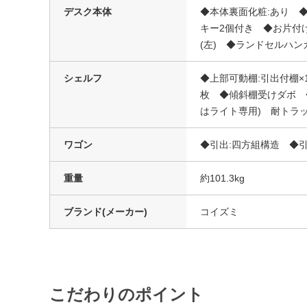
デスク本体
◆本体裏面化粧:あり ◆
キー2個付き ◆お片付
(左) ◆ランドセルハン
シェルフ
◆上部可動棚:引出付棚×
枚 ◆傾斜棚受けダボ ◆
はライト専用) 耐トラ
ワゴン
◆引出:四方組構造 ◆
重量
約101.3kg
ブランド(メーカー)
コイズミ
こだわりのポイント