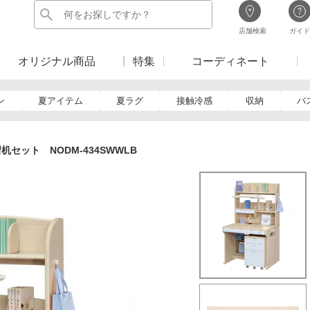
店舗検索
ガイド
オリジナル商品
特集
コーディネート
ン
夏アイテム
夏ラグ
接触冷感
収納
バ
セット NODM-434SWWLB