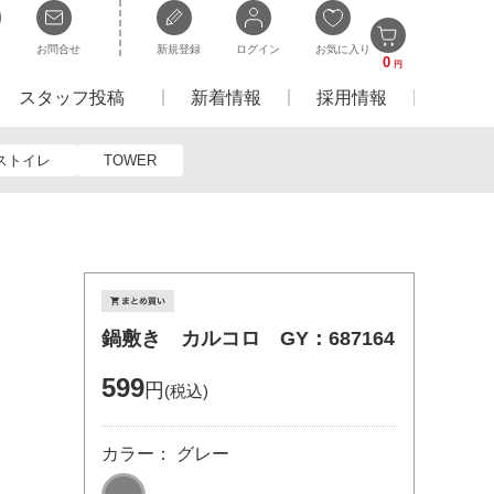
お問合せ
新規登録
ログイン
お気に入り
0
円
スタッフ投稿
新着情報
採用情報
ストイレ
TOWER
鍋敷き カルコロ GY：687164
599
円
(税込)
カラー： グレー