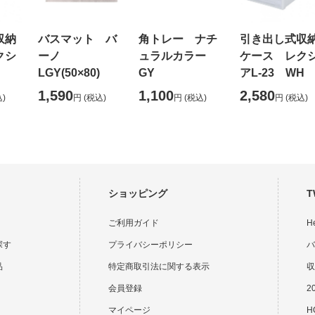
収納
バスマット バ
角トレー ナチ
引き出し式収
クシ
ーノ
ュラルカラー
ケース レク
LGY(50×80)
GY
アL-23 WH
1,590
1,100
2,580
)
円
(税込)
円
(税込)
円
(税込)
ショッピング
T
ご利用ガイド
H
探す
プライバシーポリシー
バ
品
特定商取引法に関する表示
収
会員登録
2
マイページ
HO