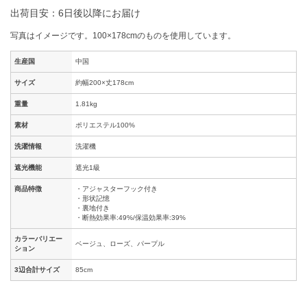
出荷目安：6日後以降にお届け
写真はイメージです。100×178cmのものを使用しています。
生産国
中国
サイズ
約幅200×丈178cm
重量
1.81kg
素材
ポリエステル100%
洗濯情報
洗濯機
遮光機能
遮光1級
商品特徴
・アジャスターフック付き
・形状記憶
・裏地付き
・断熱効果率:49%/保温効果率:39%
カラーバリエー
ベージュ、ローズ、パープル
ション
3辺合計サイズ
85cm