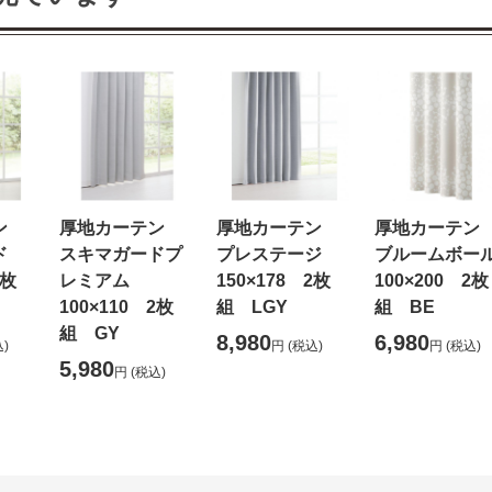
テン
厚地カーテン
厚地カーテン
厚地カーテ
ード
スキマガードプ
プレステージ
ブルームボー
2枚
レミアム
150×178 2枚
100×200 2枚
100×110 2枚
組 LGY
組 BE
組 GY
8,980
6,980
)
円
(税込)
円
(税込)
5,980
円
(税込)