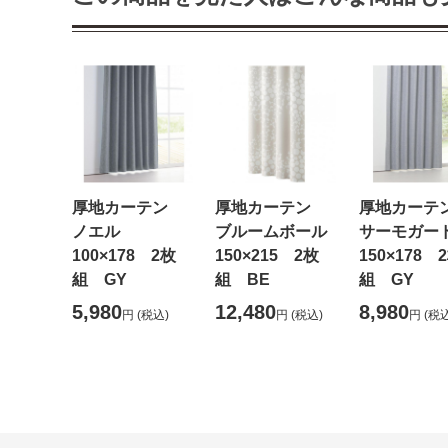
厚地カーテン
厚地カーテン
厚地カー
ノエル
ブルームボール
サーモガ
100×178 2枚
150×215 2枚
150×178 
組 GY
組 BE
組 GY
5,980
12,480
8,980
円
(税込)
円
(税込)
円
(税込