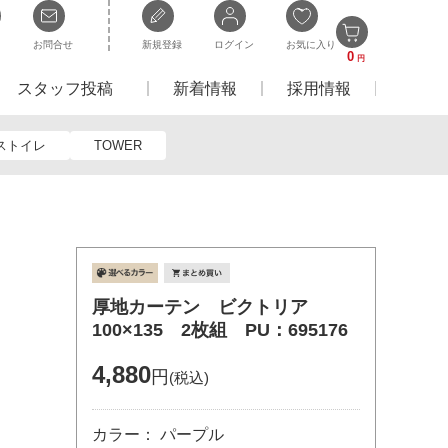
お問合せ
新規登録
ログイン
お気に入り
0
円
スタッフ投稿
新着情報
採用情報
ストイレ
TOWER
厚地カーテン ビクトリア
100×135 2枚組 PU：695176
4,880
円
(税込)
カラー： パープル