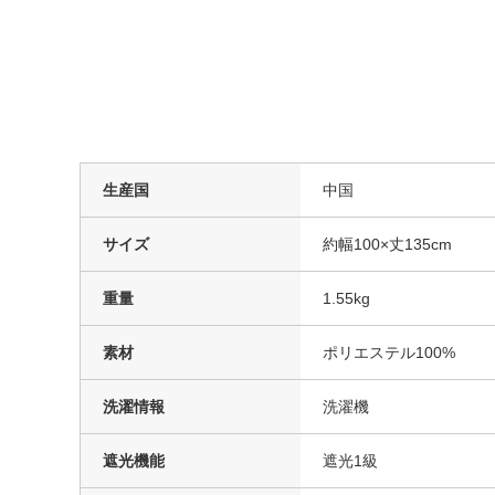
生産国
中国
サイズ
約幅100×丈135cm
重量
1.55kg
素材
ポリエステル100%
洗濯情報
洗濯機
遮光機能
遮光1級