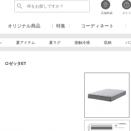
店舗検索
ガイド
オリジナル商品
特集
コーディネート
ン
夏アイテム
夏ラグ
接触冷感
収納
バ
 ロゼッタET