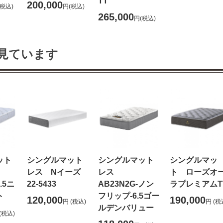
TT
200,000
(税込)
円
(税込)
265,000
円
(税込)
見ています
ット
シングルマット
シングルマット
シングルマッ
レス Nイーズ
レス
ト ローズオ
.5ニ
22-5433
AB23N2G-ノン
ラプレミアムT
ト
フリップ-6.5ゴー
120,000
190,000
円
(税込)
円
(税
ルデンバリュー
(税込)