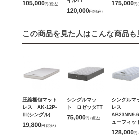
イルTT
105,000
175,000
円
(税込)
円
120,000
円
(税込)
この商品を見た人はこんな商品も
圧縮梱包マット
シングルマッ
シングルマ
レス AK-12P-
ト ロゼッタTT
レス
Ⅲ(シングル)
AB23NN9-6
75,000
円
(税込)
ューフィッ
19,800
円
(税込)
128,000
円