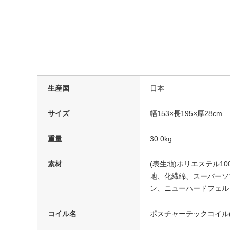
生産国
日本
サイズ
幅153×長195×厚28cm
重量
30.0kg
素材
(表生地)ポリエステル1
地、化繊綿、スーパーソ
ン、ニューハードフェル
コイル名
ポスチャーテックコイル(コ