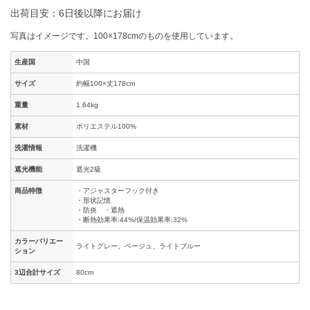
出荷目安：6日後以降にお届け
写真はイメージです。100×178cmのものを使用しています。
生産国
中国
サイズ
約幅100×丈178cm
重量
1.64kg
素材
ポリエステル100%
洗濯情報
洗濯機
遮光機能
遮光2級
商品特徴
・アジャスターフック付き
・形状記憶
・防炎 ・遮熱
・断熱効果率:44%/保温効果率:32%
カラーバリエー
ライトグレー、ベージュ、ライトブルー
ション
3辺合計サイズ
80cm