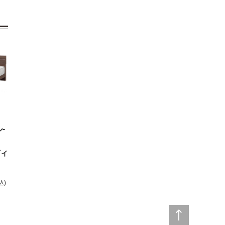
-
ディ
込)