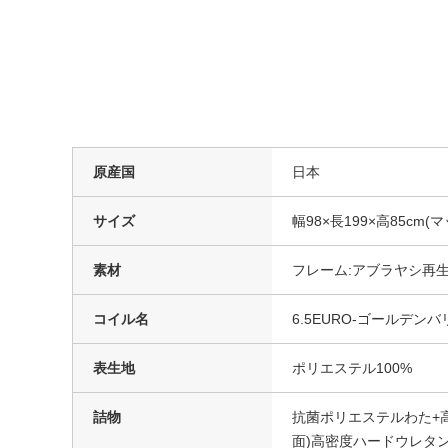
原産国
日本
サイズ
幅98×長199×高85cm(マ
素材
フレーム:アブラヤシ再生
コイル名
6.5EURO-ゴールデン
表生地
ポリエステル100%
詰物
抗菌ポリエステルわた+
面)高密度ハードウレタ