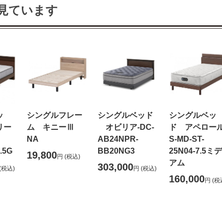
見ています
ッ
シングルフレー
シングルベッド
シングルベッ
リー
ム キニーⅢ
オビリア-DC-
ド アペロール
NA
AB24NPR-
S-MD-ST-
.5G
BB20NG3
25N04-7.5ミ
19,800
円
(税込)
アム
303,000
(税込)
円
(税込)
160,000
円
(税