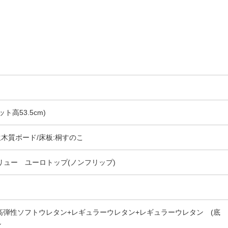
ット高53.5cm)
木質ボード/床板:桐すのこ
バリュー ユーロトップ(ノンフリップ)
高弾性ソフトウレタン+レギュラーウレタン+レギュラーウレタン (底
ン