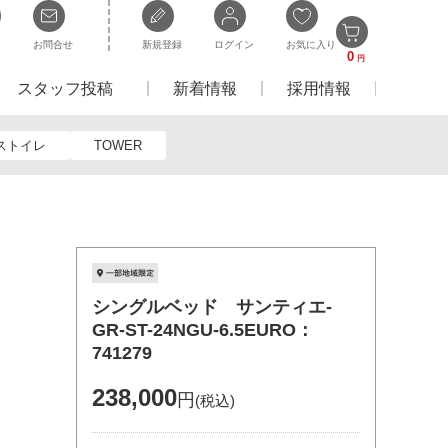
お問合せ
新規登録
ログイン
お気に入り
0
円
スタッフ投稿
新着情報
採用情報
ストイレ
TOWER
シングルベッド サンティエ-
GR-ST-24NGU-6.5EURO：
741279
238,000
円
(税込)