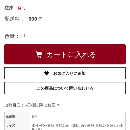
在庫 :
有り
配送料 :
600
円
数量：
お気に入りに追加
この商品について問い合わせる
出荷目安：6日後以降にお届け
生産国
日本
サイズ
(外寸)幅54×奥42×高87.5cm、(引出し内寸)幅46×奥36.2×高16.5cm(全
段共通)