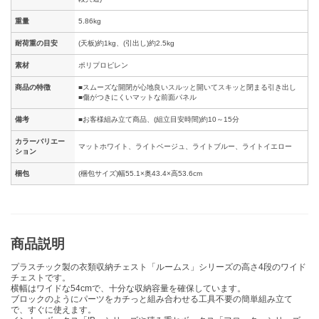
重量
5.86kg
耐荷重の目安
(天板)約1kg、(引出し)約2.5kg
素材
ポリプロピレン
商品の特徴
■スムーズな開閉が心地良いスルッと開いてスキッと閉まる引き出し
■傷がつきにくいマットな前面パネル
備考
■お客様組み立て商品、(組立目安時間)約10～15分
カラーバリエー
マットホワイト、ライトベージュ、ライトブルー、ライトイエロー
ション
梱包
(梱包サイズ)幅55.1×奥43.4×高53.6cm
商品説明
プラスチック製の衣類収納チェスト「ルームス」シリーズの高さ4段のワイド
チェストです。
横幅はワイドな54cmで、十分な収納容量を確保しています。
ブロックのようにパーツをカチっと組み合わせる工具不要の簡単組み立て
で、すぐに使えます。