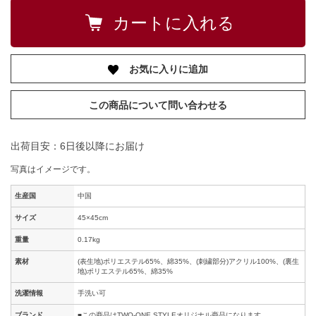
お気に入りに追加
この商品について問い合わせる
出荷目安：6日後以降にお届け
写真はイメージです。
生産国
中国
サイズ
45×45cm
重量
0.17kg
素材
(表生地)ポリエステル65%、綿35%、(刺繍部分)アクリル100%、(裏生
地)ポリエステル65%、綿35%
洗濯情報
手洗い可
ブランド
■この商品はTWO-ONE STYLEオリジナル商品になります。