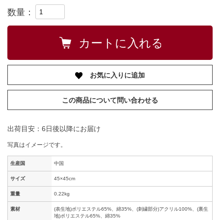
数量：
お気に入りに追加
この商品について問い合わせる
出荷目安：6日後以降にお届け
写真はイメージです。
生産国
中国
サイズ
45×45cm
重量
0.22kg
素材
(表生地)ポリエステル65%、綿35%、(刺繍部分)アクリル100%、(裏生
地)ポリエステル65%、綿35%