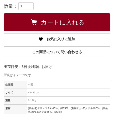
数量：
お気に入りに追加
この商品について問い合わせる
出荷目安：6日後以降にお届け
写真はイメージです。
生産国
中国
サイズ
45×45cm
重量
0.19kg
素材
(表生地)ポリエステル65%、綿35%、(刺繍部分)アクリル100%、(裏生
地)ポリエステル65%、綿35%