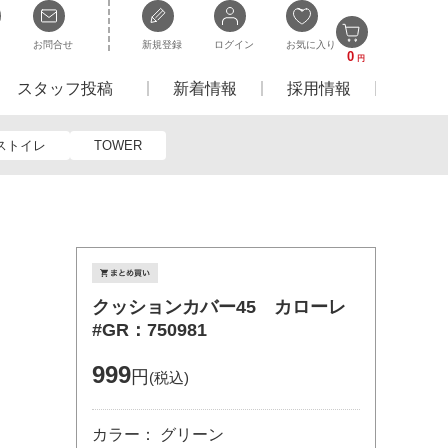
お問合せ
新規登録
ログイン
お気に入り
0
円
スタッフ投稿
新着情報
採用情報
ストイレ
TOWER
クッションカバー45 カローレ
#GR：750981
999
円
(税込)
カラー： グリーン