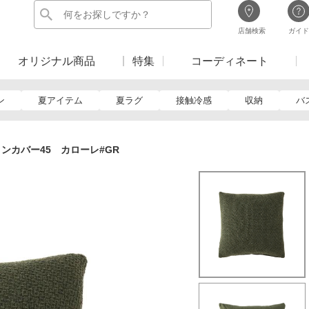
店舗検索
ガイド
オリジナル商品
特集
コーディネート
ン
夏アイテム
夏ラグ
接触冷感
収納
バ
ンカバー45 カローレ#GR