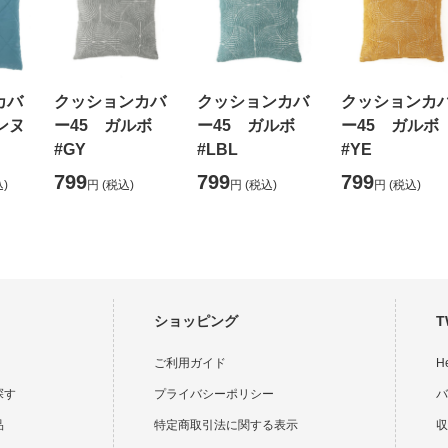
カバ
クッションカバ
クッションカバ
クッションカ
ンヌ
ー45 ガルボ
ー45 ガルボ
ー45 ガルボ
#GY
#LBL
#YE
799
799
799
)
円
(税込)
円
(税込)
円
(税込)
ショッピング
T
ご利用ガイド
H
探す
プライバシーポリシー
バ
品
特定商取引法に関する表示
収