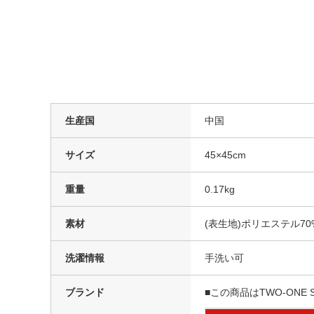
生産国
中国
サイズ
45×45cm
重量
0.17kg
素材
(表生地)ポリエステル70
洗濯情報
手洗い可
ブランド
■この商品はTWO-ONE